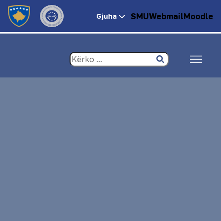
SMU
Webmail
Moodle
Gjuha