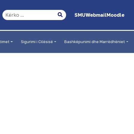
SMU
Webmail
Moodle
timet
Sigurimi i Cilësisë
Bashkëpunimi dhe Marrëdhëniet