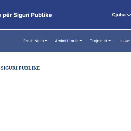
për Siguri Publike
Gjuha
Rreth Nesh
Arsimi i Lartë
Trajnimet
Hulum
R SIGURI PUBLIKE