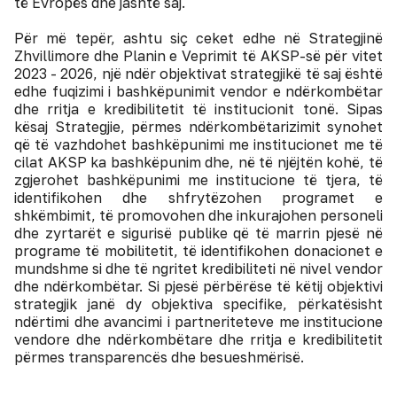
të Evropës dhe jashtë saj.
Për më tepër, ashtu siç ceket edhe në Strategjinë
Zhvillimore dhe Planin e Veprimit të AKSP-së për vitet
2023 - 2026, një ndër objektivat strategjikë të saj është
edhe fuqizimi i bashkëpunimit vendor e ndërkombëtar
dhe rritja e kredibilitetit të institucionit tonë. Sipas
kësaj Strategjie, përmes ndërkombëtarizimit synohet
që të vazhdohet bashkëpunimi me institucionet me të
cilat AKSP ka bashkëpunim dhe, në të njëjtën kohë, të
zgjerohet bashkëpunimi me institucione të tjera, të
identifikohen dhe shfrytëzohen programet e
shkëmbimit, të promovohen dhe inkurajohen personeli
dhe zyrtarët e sigurisë publike që të marrin pjesë në
programe të mobilitetit, të identifikohen donacionet e
mundshme si dhe të ngritet kredibiliteti në nivel vendor
dhe ndërkombëtar. Si pjesë përbërëse të këtij objektivi
strategjik janë dy objektiva specifike, përkatësisht
ndërtimi dhe avancimi i partneriteteve me institucione
vendore dhe ndërkombëtare dhe rritja e kredibilitetit
përmes transparencës dhe besueshmërisë.