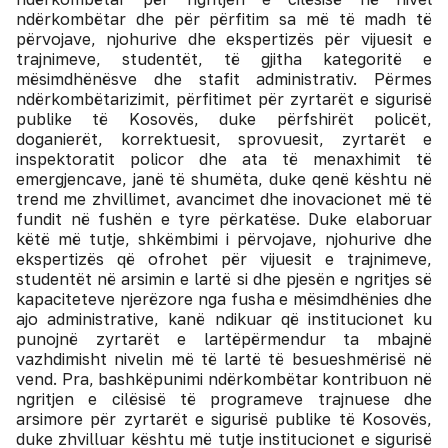
ndërkombëtar dhe për përfitim sa më të madh të
përvojave, njohurive dhe ekspertizës për vijuesit e
trajnimeve, studentët, të gjitha kategoritë e
mësimdhënësve dhe stafit administrativ. Përmes
ndërkombëtarizimit, përfitimet për zyrtarët e sigurisë
publike të Kosovës, duke përfshirët policët,
doganierët, korrektuesit, sprovuesit, zyrtarët e
inspektoratit policor dhe ata të menaxhimit të
emergjencave, janë të shumëta, duke qenë kështu në
trend me zhvillimet, avancimet dhe inovacionet më të
fundit në fushën e tyre përkatëse. Duke elaboruar
këtë më tutje, shkëmbimi i përvojave, njohurive dhe
ekspertizës që ofrohet për vijuesit e trajnimeve,
studentët në arsimin e lartë si dhe pjesën e ngritjes së
kapaciteteve njerëzore nga fusha e mësimdhënies dhe
ajo administrative, kanë ndikuar që institucionet ku
punojnë zyrtarët e lartëpërmendur ta mbajnë
vazhdimisht nivelin më të lartë të besueshmërisë në
vend. Pra, bashkëpunimi ndërkombëtar kontribuon në
ngritjen e cilësisë të programeve trajnuese dhe
arsimore për zyrtarët e sigurisë publike të Kosovës,
duke zhvilluar kështu më tutje institucionet e sigurisë