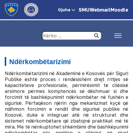
SMU
Webmail
Moodle
Gjuha
Ndërkombëtarizimi
Ndërkombëtarizimi në Akademinë e Kosovës për Siguri
Publike është proces i rëndësishëm drejt rritjes së
kapaciteteve profesionale, përmirësimit të cilësisë
arsimore përmes komptencës së dëshmuar si dhe
forcimit të bashkëpunimit ndërkombëtar në fushën e
sigurisë. Përfaqëson njërin nga mekanizmat kyçë që
ndihmon forcimin e rendit dhe sigurisë publike në
Kosovë, duke e integruar atë në strukturat dhe
sistemet ndërkombëtare që zbatojnë praktikat më të
mira. Me të nënkuptohet shkëmbimi dhe bashkëpunimi
ndërkombëtar për ngritjen e cilësisë në nivel