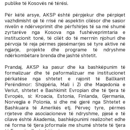
publike të Kosovës në tërësi.
Për këtë arsye, AKSP është përpjekur dhe përpiqet
vazhdimisht që të rrisë në aspektin cilësor dhe sasior
nivelin e ndërveprimit dhe përfshirjes të sa më shumë
zyrtarëve nga Kosova nga fushëveprimtaria e
institucionit tonë, të cilët do të merrnin njohuri dhe
përvoja të reja përmes pjesëmarrjes së tyre aktive në
ngjarje, projekte dhe programe të ndryshme
ndërkombëtare brenda dhe jashtë shtetit.
Prandaj, AKSP ka pasur dhe ka bashkëpunim të
formalizuar dhe të paformalizuar me institucionet
përkatëse nga shtetet e rajonit të Ballkanit
Perëndimor: Shqipëria, Mali i Zi dhe Maqedonia e
Veriut, shtetet e Bashkimit Evropian dhe të tjera të
Evropës, si: Kroacia, Estonia, Finlanda, Gjermania,
Norvegjia e Polonia, si dhe më gjerë nga Shtetet e
Bashkuara të Amerikës etj. Përveç tyre, përmes
rrjeteve dhe asociacioneve të ndryshme, pjesë e të
cilave është Akademia, bashkëpunimi realizohet edhe
në forma të tjera joformale me shumë shtete të tjera