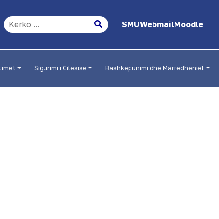
SMU
Webmail
Moodle
timet
Sigurimi i Cilësisë
Bashkëpunimi dhe Marrëdhëniet