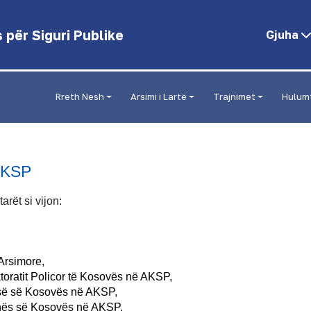
për Siguri Publike
Gjuha
Rreth Nesh
Arsimi i Lartë
Trajnimet
Hulum
 AKSP
rët si vijon:
 Arsimore,
ktoratit Policor të Kosovës në AKSP,
cisë së Kosovës në AKSP,
anës së Kosovës në AKSP,