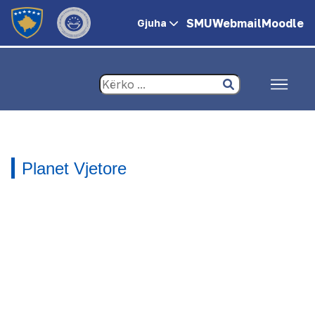
SMU
Webmail
Moodle
Gjuha
Planet Vjetore