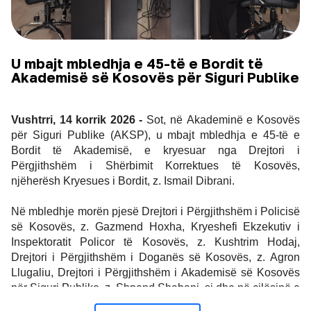
Proceedings) me ISBN.
Afatet:
Afati për dorëzimin e abstrakteve: 15 shtator 
2026
Njoftimi për pranimin e abstrakteve: 25 
shtator 2026
Afati i regjistrimit për pjesëmarrje: 30 shtator 
U mbajt mbledhja e 45-të e Bordit të
2026
Akademisë së Kosovës për Siguri Publike
Dorëzimi i punimeve të plota: 25 tetor 2026
Publikimi i agjendës finale të konferencës: 
10 nëntor 2026
Vushtrri, 14 korrik 2026 - 
Sot, në Akademinë e Kosovës 
Tarifa e pjesëmarrjes: Pa pagesë
për Siguri Publike (AKSP), u mbajt mbledhja e 45-të e 
Mbajtja e konferencës: 19-20 nëntor 2026
Bordit të Akademisë, e kryesuar nga Drejtori i 
Përgjithshëm i Shërbimit Korrektues të Kosovës, 
Abstraktet (deri 300 fjalë në shqip ose anglisht) dhe 
njëherësh Kryesues i Bordit, z. Ismail Dibrani.
punimet e plota dërgohen në e-mail: 
conference@aksp-
ks.org
Në mbledhje morën pjesë Drejtori i Përgjithshëm i Policisë 
së Kosovës, z. Gazmend Hoxha, Kryeshefi Ekzekutiv i 
Për informata të detajuara lidhur me konferencën, temat, 
Inspektoratit Policor të Kosovës, z. Kushtrim Hodaj, 