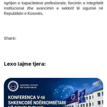
vazhdueshme ndërmjet dy institucioneve.
Ky vlerësim dëshmon bashkëpunimin e ngushtë 
ndërinstitucional dhe përkushtimin e përbashkët për 
ngritjen e kapaciteteve profesionale, forcimin e integritetit 
institucional dhe avancimin e sektorit të sigurisë në 
Republikën e Kosovës.
Share:
Lexo lajme tjera: