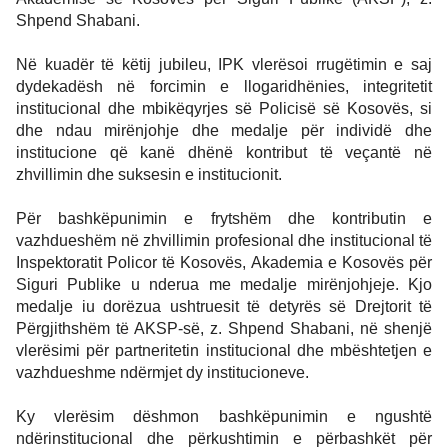
partnerë vendorë dhe ndërkombëtarë, si dhe personalitete 
të larta të sektorit të sigurisë. Në këtë ceremoni mori pjesë 
edhe ushtruesi i detyrës së Drejtorit të Përgjithshëm të 
Akademisë së Kosovës për Siguri Publike (AKSP), z. 
Shpend Shabani.
Në kuadër të këtij jubileu, IPK vlerësoi rrugëtimin e saj 
dydekadësh në forcimin e llogaridhënies, integritetit 
institucional dhe mbikëqyrjes së Policisë së Kosovës, si 
dhe ndau mirënjohje dhe medalje për individë dhe 
institucione që kanë dhënë kontribut të veçantë në 
zhvillimin dhe suksesin e institucionit.
Për bashkëpunimin e frytshëm dhe kontributin e 
vazhdueshëm në zhvillimin profesional dhe institucional të 
Inspektoratit Policor të Kosovës, Akademia e Kosovës për 
Siguri Publike u nderua me medalje mirënjohjeje. Kjo 
medalje iu dorëzua ushtruesit të detyrës së Drejtorit të 
Përgjithshëm të AKSP-së, z. Shpend Shabani, në shenjë 
vlerësimi për partneritetin institucional dhe mbështetjen e 