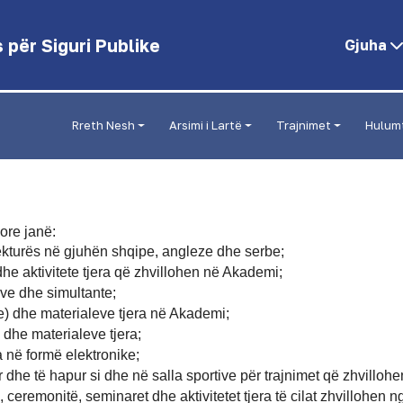
për Siguri Publike
Gjuha
Rreth Nesh
Arsimi i Lartë
Trajnimet
Hulum
ore janë:
rrekturës në gjuhën shqipe, angleze dhe serbe;
dhe aktivitete tjera që zhvillohen në Akademi;
ive dhe simultante;
e) dhe materialeve tjera në Akademi;
 dhe materialeve tjera;
a në formë elektronike;
lur dhe të hapur si dhe në salla sportive për trajnimet që zhvillo
, ceremonitë, seminaret dhe aktivitetet tjera të cilat zhvillohen