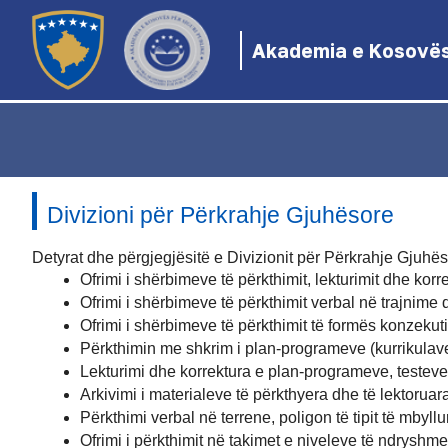
Akademia e Kosovës 
Divizioni për Përkrahje Gjuhësore
Detyrat dhe përgjegjësitë e Divizionit për Përkrahje Gjuhës
Ofrimi i shërbimeve të përkthimit, lekturimit dhe ko
Ofrimi i shërbimeve të përkthimit verbal në trajnime 
Ofrimi i shërbimeve të përkthimit të formës konzekut
Përkthimin me shkrim i plan-programeve (kurrikulav
Lekturimi dhe korrektura e plan-programeve, testeve
Arkivimi i materialeve të përkthyera dhe të lektoruar
Përkthimi verbal në terrene, poligon të tipit të mbyl
Ofrimi i përkthimit në takimet e niveleve të ndryshme