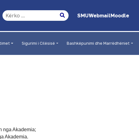
SMU
Webmail
Moodle
timet
Sigurimi i Cilësisë
Bashkëpunimi dhe Marrëdhëniet
hen nga Akademia;
 nga Akademia.