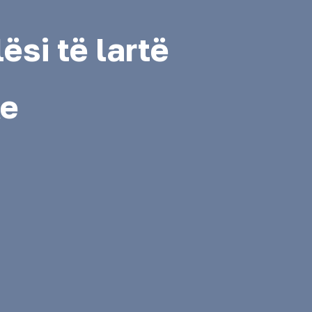
ësi të lartë
ke