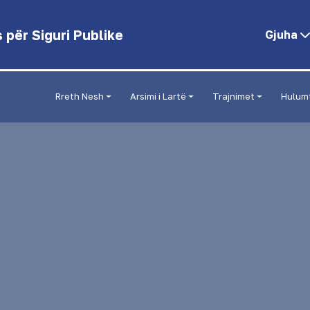
për Siguri Publike
Gjuha
Rreth Nesh
Arsimi i Lartë
Trajnimet
Hulum