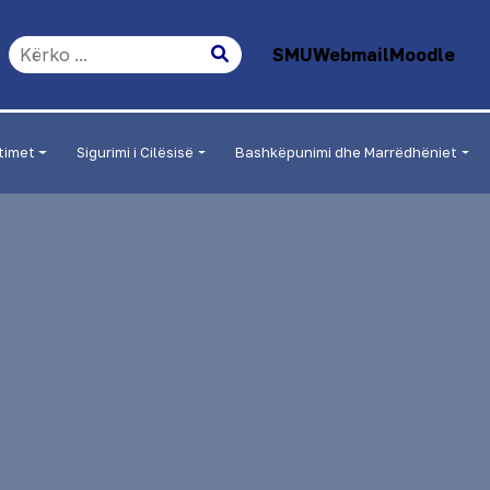
SMU
Webmail
Moodle
timet
Sigurimi i Cilësisë
Bashkëpunimi dhe Marrëdhëniet